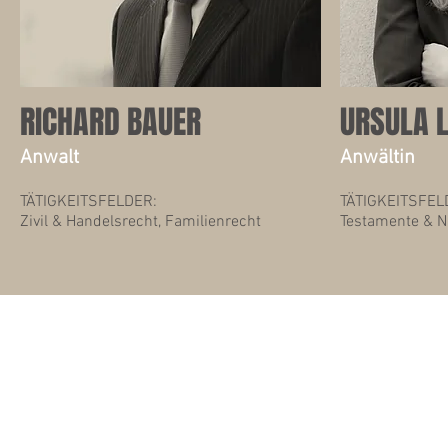
RICHARD BAUER
URSULA 
Anwalt
Anwältin
TÄTIGKEITSFELDER:
TÄTIGKEITSFEL
Zivil & Handelsrecht, Familienrecht
Testamente & N
IMPRESSUM
DATENSCHUTZ
KONTAKT